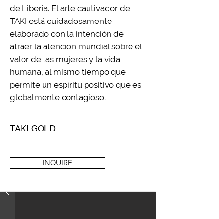
de Liberia. El arte cautivador de
TAKI está cuidadosamente
elaborado con la intención de
atraer la atención mundial sobre el
valor de las mujeres y la vida
humana, al mismo tiempo que
permite un espíritu positivo que es
globalmente contagioso.
TAKI GOLD
2020
Acrylic and mixed media on canvas
INQUIRE
60 x 48 x 2.5 in
SOLD - Now in a Private Collection